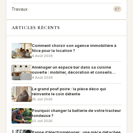
Travaux
67
ARTICLES RÉCENTS
Comment choisir son agence immobilière à
Nice pour la location ?
4 Août 2026
Aménager un espace bar dans sa cuisine
ouverte : mobilier, décoration et conseils
pratiques
4 Août 2026
Le grand pouf poire : la pièce déco qui
réinvente le coin détente
25 Juil 2026
Pourquoi changer la batterie de votre tracteur
tondeuse ?
23 Juil 2026
Panne d’électroménager : une pièce détachée